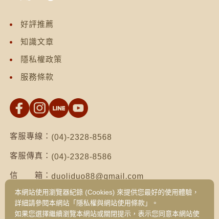
好評推薦
知識文章
隱私權政策
服務條款
客服專線：
(04)-2328-8568
客服傳真：
(04)-2328-8586
信 箱：
duoliduo88@gmail.com
本網站使用瀏覽器紀錄 (Cookies) 來提供您最好的使用體驗，
地 址：
台南市仁德區保安路二段552號（台南總公
詳細請參閱本網站「隱私權與網站使用條款」。
司）
如果您選擇繼續瀏覽本網站或關閉提示，表示您同意本網站使
台中市西區健行路1049號3樓之19（台中