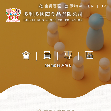
會員專區
購物車
EN
|
JP
會|員|專|區
Member Area
︾