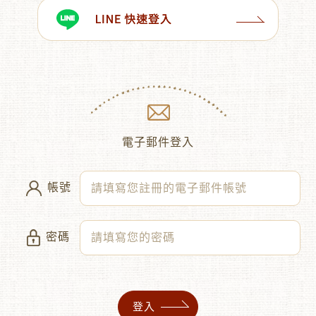
︾
電子郵件登入
帳號
密碼
登入