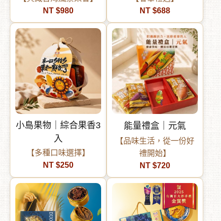
NT $980
NT $688
小島果物｜綜合果香3
能量禮盒｜元氣
入
【品味生活，從一份好
【多種口味選擇】
禮開始】
NT $250
NT $720