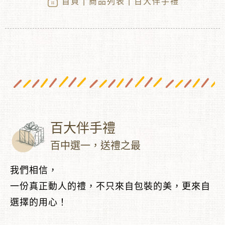
首頁
|
商品列表
| 百大伴手禮
百大伴手禮
︾
百中選一，送禮之最
我們相信，
一份真正動人的禮，不只來自包裝的美，更來自
選擇的用心！