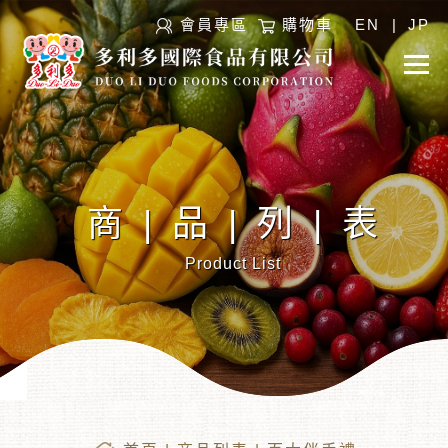
會員專區
購物車
EN
|
JP
商|品|列|表
Product List
︾