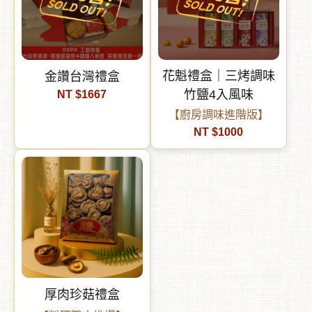
花魁禮盒｜三烤調味
金讚台灣禮盒
竹鹽4入風味
NT $1667
【廚房調味進階版】
NT $1000
厚肉珍菇禮盒