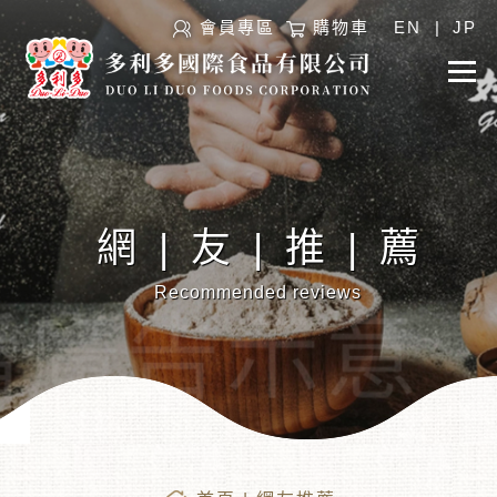
會員專區
購物車
EN
|
JP
網|友|推|薦
Recommended reviews
︾