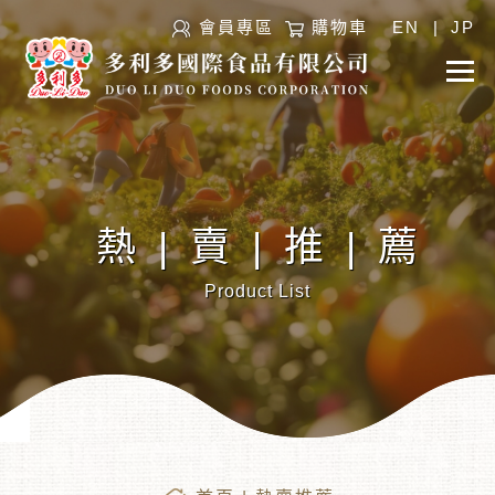
會員專區
購物車
EN
|
JP
熱|賣|推|薦
Product List
︾