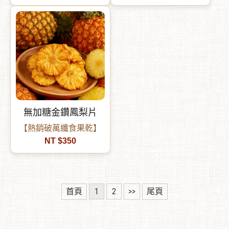
無加糖金鑽鳳梨片
【熱銷破萬纖食果乾】
NT $350
首頁
1
2
>>
尾頁