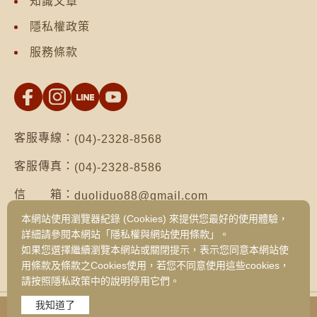
知識文章
隱私權政策
服務條款
客服專線：
(04)-2328-8568
客服傳真：
(04)-2328-8586
信 箱：
duoliduo88@gmail.com
本網站使用瀏覽器紀錄 (Cookies) 來提供您最好的使用體驗，
地 址：
台南市仁德區保安路二段552號（台南總公
詳細請參閱本網站「隱私權與網站使用條款」。
司）
如果您選擇繼續瀏覽本網站或關閉提示，表示您同意本網站使
台中市西區健行路1049號3樓之19（台中
用條款及條款之Cookies使用，若您不同意使用這些cookies，
旗艦門市）
請按照隱私政策中的說明停用它們。
我知道了
Copyright © 2026 DUO LI DUO FOODS CORPORATION