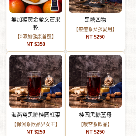
無加糖黃金愛文芒果
黑糖四物
乾
【療癒系女孩愛用】
【0添加健康首選】
NT $250
NT $350
海燕窩黑糖桂圓紅棗
桂圓黑糖薑母
【保濕系飲品界女王】
【暖宮系飲品】
NT $250
NT $250