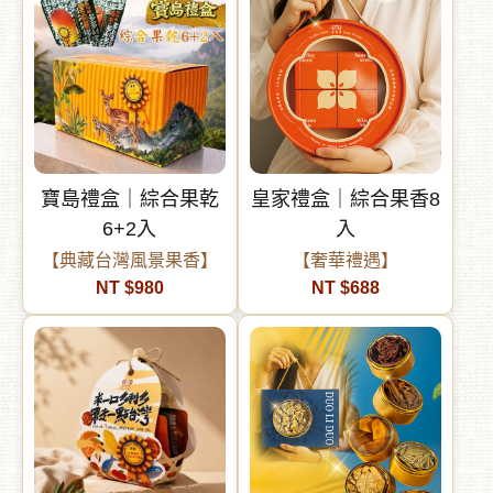
︾
寶島禮盒｜綜合果乾
皇家禮盒｜綜合果香8
6+2入
入
【典藏台灣風景果香】
【奢華禮遇】
NT $980
NT $688