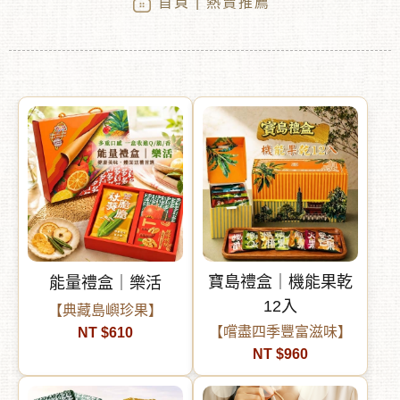
首頁
| 熱賣推薦
︾
寶島禮盒｜機能果乾
能量禮盒｜樂活
12入
【典藏島嶼珍果】
【嚐盡四季豐富滋味】
NT $610
NT $960