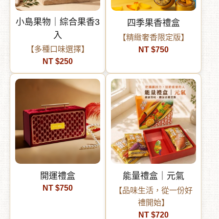
小島果物｜綜合果香3
四季果香禮盒
入
【精緻奢香限定版】
【多種口味選擇】
NT $750
NT $250
開運禮盒
能量禮盒｜元氣
NT $750
【品味生活，從一份好
禮開始】
NT $720