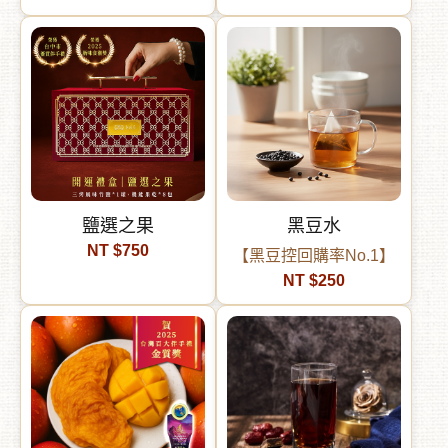
鹽選之果
黑豆水
NT $750
【黑豆控回購率No.1】
NT $250